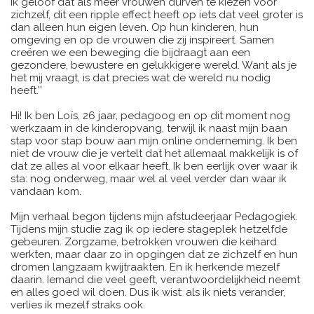
Ik geloof dat als meer vrouwen durven te kiezen voor
zichzelf, dit een ripple effect heeft op iets dat veel groter is
dan alleen hun eigen leven. Op hun kinderen, hun
omgeving en op de vrouwen die zij inspireert. Samen
creëren we een beweging die bijdraagt aan een
gezondere, bewustere en gelukkigere wereld. Want als je
het mij vraagt, is dat precies wat de wereld nu nodig
heeft.''
Hi! Ik ben Loïs, 26 jaar, pedagoog en op dit moment nog
werkzaam in de kinderopvang, terwijl ik naast mijn baan
stap voor stap bouw aan mijn online onderneming. Ik ben
niet de vrouw die je vertelt dat het allemaal makkelijk is of
dat ze alles al voor elkaar heeft. Ik ben eerlijk over waar ik
sta: nog onderweg, maar wel al veel verder dan waar ik
vandaan kom.
Mijn verhaal begon tijdens mijn afstudeerjaar Pedagogiek.
Tijdens mijn studie zag ik op iedere stageplek hetzelfde
gebeuren. Zorgzame, betrokken vrouwen die keihard
werkten, maar daar zo in opgingen dat ze zichzelf en hun
dromen langzaam kwijtraakten. En ik herkende mezelf
daarin. Iemand die veel geeft, verantwoordelijkheid neemt
en alles goed wil doen. Dus ik wist: als ik niets verander,
verlies ik mezelf straks ook.