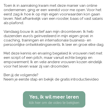
Toen ik in aanraking kwam met deze manier van online
ondernemen, ging er een wereld voor me open. Voor het
eerst zag ik hoe ik op mijn eigen voorwaarden kon gaan
leven. Niet afhankelijk van een rooster, baas of vast salaris
als plafond.
Vandaag bouw ik actief aan mijn droomleven. Ik heb
duizenden euro’s geïnvesteerd in mijn eigen groei: in
coaching, trainingen en internationale business- en
persoonlijke ontwikkelingsevents. Ik leer en groei elke dag.
Met deze kennis en ervaring begeleid ik vrouwen niet met
een script of een pitch, maar vanuit echte begrip en
empowerment. Ik en vele andere vrouwen kozen eindelijk
voor het leven waar zij van droomden.
Ben jij de volgende?
Neem je eerste stap en bekijk de gratis introductievideo
Yes, ik wil meer leren
klik hier om de video te bekijken